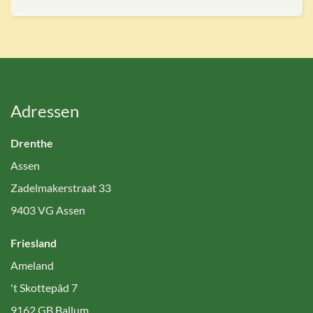
Adressen
Drenthe
Assen
Zadelmakerstraat 33
9403 VG Assen
Friesland
Ameland
't Skottepâd 7
9162 GB Ballum